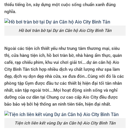
thiểu tiếng ồn, xây dựng một cuộc sống chuẩn xanh đúng
nghĩa.
Hồ bơi tràn bờ tại Dự án Căn hộ Aio City Bình Tân
Ngoài các tiện ích thiết yếu như trung tâm thương mại, siêu
thị, cửa hàng tiện ích, hồ bơi tràn bờ, nhà hàng ẩm thực, quán
café, rạp chiếu phim, khu vui chơi giải trí….dự án
căn h
ộ
Aio
City Bình Tân
tích hợp nhiều dịch vụ chất lượng như spa làm
đẹp, dịch vụ dọn dẹp nhà cửa, xe đưa đón…Cùng với đó là các
phòng tập Gym được đầu tư các thiết bị hiện đại tối tân nhân
nhất, sân tập ngoài trời….Mọi hoạt động sinh sống và nghỉ
dưỡng của cư dân tại
Chung cư cao cấp Aio City
đều được
bảo bảo vệ bởi hệ thống an ninh tiên tiến, hiện đại nhất.
Tiện ích liên kết vùng Dự án Căn hộ Aio City Bình Tân