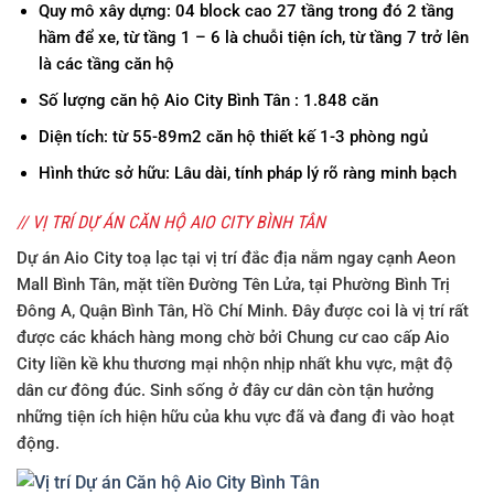
Quy mô xây dựng: 04 block cao 27 tầng trong đó 2 tầng
hầm để xe, từ tầng 1 – 6 là chuỗi tiện ích, từ tầng 7 trở lên
là các tầng căn hộ
Số lượng
căn h
ộ
Aio City Bình Tân
: 1.848 căn
Diện tích: từ 55-89m2 căn hộ thiết kế 1-3 phòng ngủ
Hình thức sở hữu: Lâu dài, tính pháp lý rõ ràng minh bạch
// VỊ TRÍ DỰ ÁN CĂN HỘ AIO CITY BÌNH TÂN
Dự án Aio City
toạ lạc tại vị trí đắc địa nằm ngay cạnh Aeon
Mall Bình Tân, mặt tiền Đường Tên Lửa, tại Phường Bình Trị
Đông A, Quận Bình Tân, Hồ Chí Minh. Đây được coi là vị trí rất
được các khách hàng mong chờ bởi
Chung cư cao cấp Aio
City
liền kề khu thương mại nhộn nhịp nhất khu vực, mật độ
dân cư đông đúc. Sinh sống ở đây cư dân còn tận hưởng
những tiện ích hiện hữu của khu vực đã và đang đi vào hoạt
động.