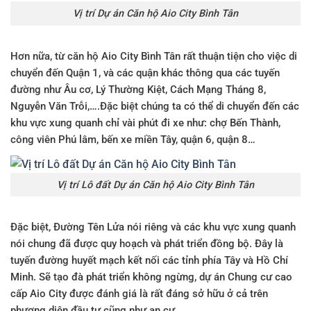
Vị trí Dự án Căn hộ Aio City Bình Tân
Hơn nữa, từ
căn h
ộ
Aio City Bình Tân
rất thuận tiện cho việc di
chuyển đến Quận 1, và các quận khác thông qua các tuyến
đường như Âu cơ, Lý Thường Kiệt, Cách Mạng Tháng 8,
Nguyễn Văn Trỗi,….Đặc biệt chúng ta có thể di chuyển đến các
khu vực xung quanh chỉ vài phút đi xe như: chợ Bến Thành,
công viên Phú lâm, bến xe miền Tây, quận 6, quận 8…
Vị trí Lô đất Dự án Căn hộ Aio City Bình Tân
Đặc biệt, Đường Tên Lửa nói riêng và các khu vực xung quanh
nói chung đã được quy hoạch và phát triển đồng bộ. Đây là
tuyến đường huyết mạch kết nối các tỉnh phía Tây và Hồ Chí
Minh. Sẽ tạo đà phát triển không ngừng, dự án
Chung cư cao
cấp Aio City
được đánh giá là rất đáng sở hữu ở cả trên
phương diện đầu tư cũng như an cư.