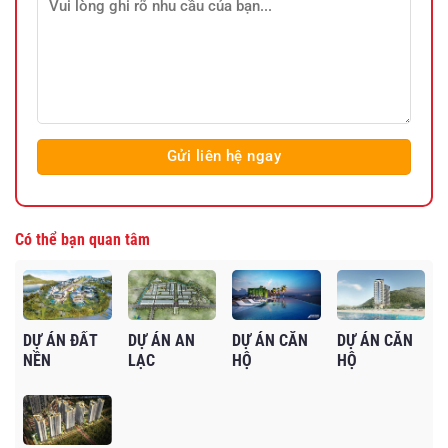
Có thể bạn quan tâm
DỰ ÁN ĐẤT
DỰ ÁN AN
DỰ ÁN CĂN
DỰ ÁN CĂN
NỀN
LẠC
HỘ
HỘ
MONACO
RIVERSIDE
SMARTEL
CONDOTEL
HILL MŨI NÉ
BÌNH CHÁNH
SIGNIAL
OYSTER
PHAN THIẾT
QUẬN 7
GÀNH HÀO
VŨNG TÀU