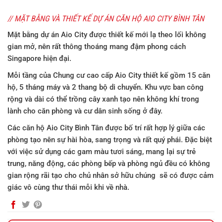
// MẶT BẰNG VÀ THIẾT KẾ DỰ ÁN CĂN HỘ AIO CITY BÌNH TÂN
Mặt bằng
dự án Aio City
được thiết kế mới lạ theo lối không
gian mở, nên rất thông thoáng mang đậm phong cách
Singapore hiện đại.
Mỗi tầng của
Chung cư cao cấp Aio City
thiết kế gồm 15 căn
hộ, 5 tháng máy và 2 thang bộ di chuyển. Khu vực ban công
rộng và dài có thể trồng cây xanh tạo nên không khí trong
lành cho căn phòng và cư dân sinh sống ở đây.
Các
căn h
ộ
Aio City Bình Tân
được bố trí rất hợp lý giữa các
phòng tạo nên sự hài hòa, sang trọng và rất quý phái. Đặc biệt
với việc sử dụng các gam màu tươi sáng, mang lại sự trẻ
trung, năng động, các phòng bếp và phòng ngủ đều có không
gian rộng rãi tạo cho chủ nhân sở hữu chúng sẽ có được cảm
giác vô cùng thư thái mỗi khi về nhà.