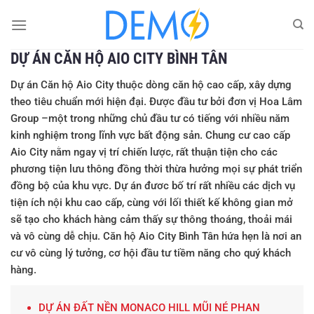
Chuyển
đến
nội
DỰ ÁN CĂN HỘ AIO CITY BÌNH TÂN
dung
Dự án Căn hộ Aio City
thuộc dòng căn hộ cao cấp, xây dựng
theo tiêu chuẩn mới hiện đại. Được đầu tư bởi đơn vị
Hoa Lâm
Group
–một trong những chủ đầu tư có tiếng với nhiều năm
kinh nghiệm trong lĩnh vực bất động sản.
Chung cư cao cấp
Aio City
nằm ngay vị trí chiến lược, rất thuận tiện cho các
phương tiện lưu thông đồng thời thừa hưởng mọi sự phát triển
đồng bộ của khu vực. Dự án đươc bố trí rất nhiều các dịch vụ
tiện ích nội khu cao cấp, cùng với lối thiết kế không gian mở
sẽ tạo cho khách hàng cảm thấy sự thông thoáng, thoải mái
và vô cùng dễ chịu.
Căn hộ Aio City Bình Tân
hứa hẹn là nơi an
cư vô cùng lý tưởng, cơ hội đầu tư tiềm năng cho quý khách
hàng.
DỰ ÁN ĐẤT NỀN MONACO HILL MŨI NÉ PHAN